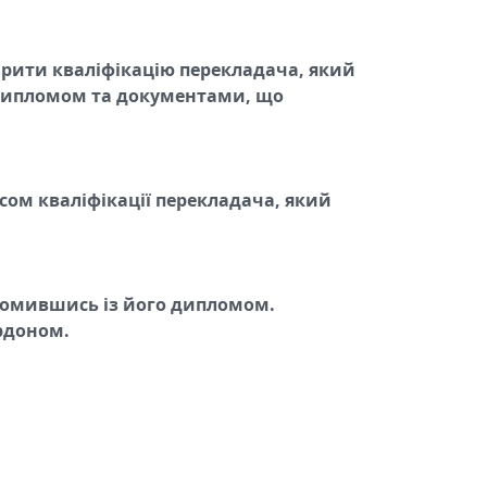
вірити кваліфікацію перекладача, який
з дипломом та документами, що
сом кваліфікації перекладача, який
йомившись із його дипломом.
ордоном.