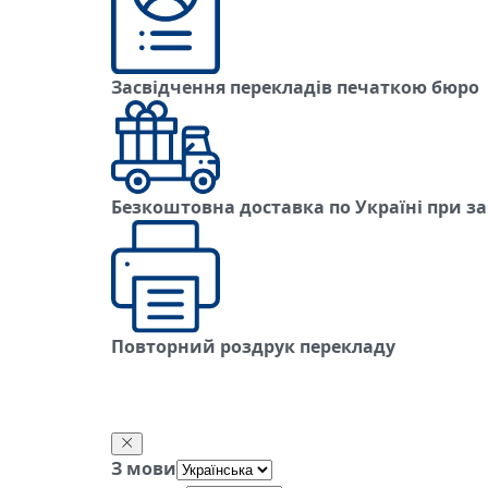
Засвідчення перекладів печаткою бюро
Безкоштовна доставка по Україні при з
Повторний роздрук перекладу
З мови