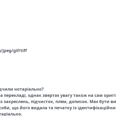
jpeg/gif/tiff
ідчили нотаріально?
на перекладі, однак звертає увагу також на сам ори
 закреслень, підчисток, плям, дописок. Має бути в
 особи, що його видала та печатку із ідентифікаці
таріально.