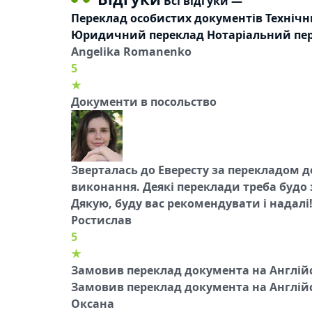
Всі відгуки
—
Переклад особистих документів
Технічн
Юридичний переклад
Нотаріальний пе
Angelika Romanenko
5
★
Документи в посольство
Зверталась до Евересту за перекладом д
виконання. Деякі переклади треба будо 
Дякую, буду вас рекомендувати і надалі
Ростислав
5
★
Замовив переклад документа на Англій
Замовив переклад документа на Англійсь
Оксана