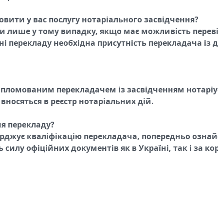
вити у вас послугу нотаріального засвідчення?
ади лише у тому випадку, якщо має можливість пере
нні перекладу необхідна присутність перекладача і
ипломованим перекладачем із засвідченням нотаріу
 вносяться в реєстр нотаріальних дій.
ня перекладу?
рджує кваліфікацію перекладача, попередньо озна
силу офіційних документів як в Україні, так і за к