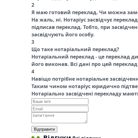
2
Я маю готовий переклад. Чи можна замо
На жаль, ні. Нотаріус засвідчує перекл
підписав переклад. Тобто, при засвідче
засвідчують його особу.
3
Що таке нотаріальний переклад?
Нотаріальний переклад - це переклад д
його виконав. Всі дані про цей переклад
4
Навіщо потрібне нотаріальне засвідчен
Таким чином нотаріус юридично підтве
Нотаріально засвідчені перекладу мають 
Відправити
Відгуки