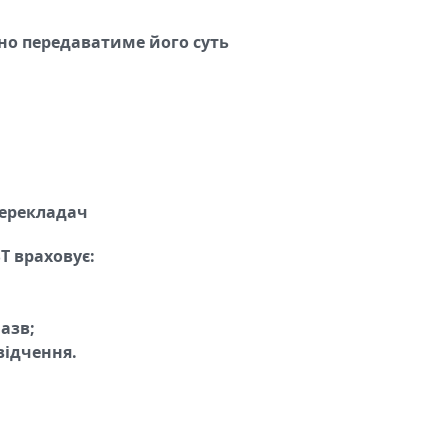
чно передаватиме його суть
ерекладач
T враховує:
азв;
відчення.