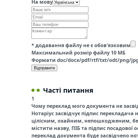
На мову
* додавання файлу не є обов'язковим
Максимальний розмір файлу 10 МБ
Формати doc/docx/pdf/rtf/txt/odt/png/jpg/
Відправити
Часті питання
1
Чому переклад мого документа не засв
Нотаріус засвідчує підпис перекладача 
цілісним, охайним, непошкодженим, без
містити назву, ПІБ та підпис посадової
переклад документа буде засвідчено но