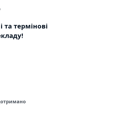
f
 та термінові
кладу!
 дотримано