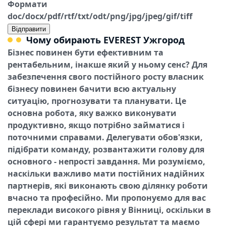
Формати
doc/docx/pdf/rtf/txt/odt/png/jpg/jpeg/gif/tiff
Відправити
Чому обирають EVEREST Ужгород
Бізнес повинен бути ефективним та
рентабельним, інакше який у ньому сенс? Для
забезпечення свого постійного росту власник
бізнесу повинен бачити всю актуальну
ситуацію, прогнозувати та планувати. Це
основна робота, яку важко виконувати
продуктивно, якщо потрібно займатися і
поточними справами. Делегувати обов'язки,
підібрати команду, розвантажити голову для
основного - непрості завдання. Ми розуміємо,
наскільки важливо мати постійних надійних
партнерів, які виконають свою ділянку роботи
вчасно та професійно. Ми пропонуємо для вас
переклади високого рівня у Вінниці, оскільки в
цій сфері ми гарантуємо результат та маємо