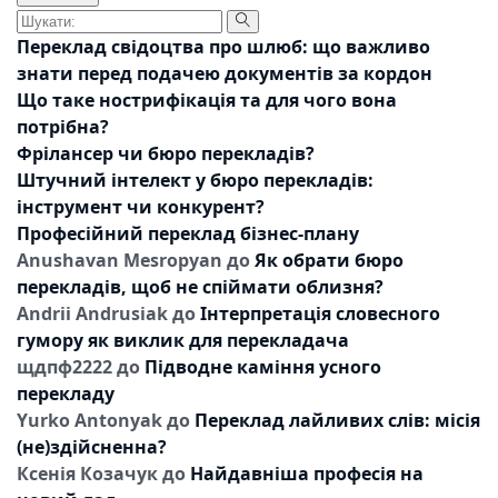
Переклад свідоцтва про шлюб: що важливо
знати перед подачею документів за кордон
Що таке нострифікація та для чого вона
потрібна?
Фрілансер чи бюро перекладів?
Штучний інтелект у бюро перекладів:
інструмент чи конкурент?
Професійний переклад бізнес-плану
Anushavan Mesropyan
до
Як обрати бюро
перекладів, щоб не спіймати облизня?
Andrii Andrusiak
до
Інтерпретація словесного
гумору як виклик для перекладача
щдпф2222
до
Підводне каміння усного
перекладу
Yurko Antonyak
до
Переклад лайливих слів: місія
(не)здійсненна?
Ксенія Козачук
до
Найдавніша професія на